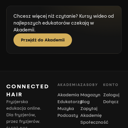
Chcesz więcej niż czytanie? Kursy wideo od
najlepszych edukatorów czekają w
Akademii.
Przejdź do Akademii
AKADEMIA
ZASOBY
KONTO
CONNECTED
HAIR
Akademia
Magazyn
Zaloguj
Fryzjerska
Edukatorzy
Blog
Dołącz
edukacja online.
Muzyka
Zapytaj
Dla fryzjerów,
Podcasty
Akademię
przez fryzjerów.
Społeczność