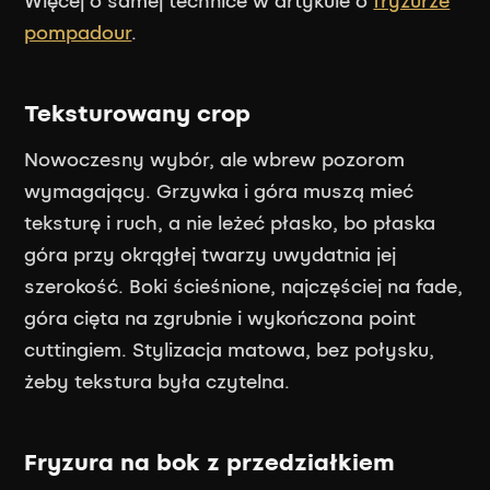
Więcej o samej technice w artykule o
fryzurze
pompadour
.
Teksturowany crop
Nowoczesny wybór, ale wbrew pozorom
wymagający. Grzywka i góra muszą mieć
teksturę i ruch, a nie leżeć płasko, bo płaska
góra przy okrągłej twarzy uwydatnia jej
szerokość. Boki ścieśnione, najczęściej na fade,
góra cięta na zgrubnie i wykończona point
cuttingiem. Stylizacja matowa, bez połysku,
żeby tekstura była czytelna.
Fryzura na bok z przedziałkiem