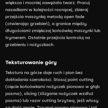
większa i mocniej zawężała twarz. Pracuj
nasadkami w kolejności rosnącej, zbieraj
przejścia maszynką metodą open fade
(otwierając grzebień), a granice między
długościami zmiękczaj końcówką maszynki lub
trymerem. Ostatnie przejścia kontroluj na
grzebieniu i nożyczkach.
Teksturowanie góry
Tekstura na górze daje ruch i pion bez
dokładania szerokości. Stosuj point cutting
(cięcie końcówkami nożyczek pionowo w głąb
pasma), slicing (ślizganie nożyczek wzdłuż
pasma) lub razor cutting brzytwą, jeśli włosy
są dość gęste. Trzymaj pasmo pionowo i tnij