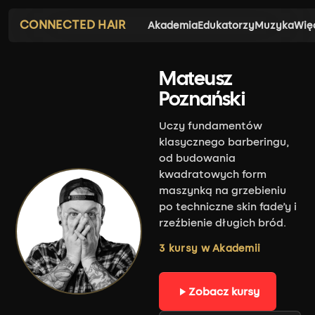
CONNECTED HAIR
Akademia
Edukatorzy
Muzyka
Wię
Mateusz
Poznański
Uczy fundamentów
klasycznego barberingu,
od budowania
kwadratowych form
maszynką na grzebieniu
po techniczne skin fade’y i
rzeźbienie długich bród.
3 kursy w Akademii
Zobacz kursy