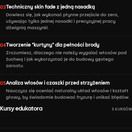
Techniczny skin fade z jedną nasadką
03
Dowiesz się, jak wykonać płynne przejście do zera,
używając tylko jednej nasadki i precyzyjnej pracy
dźwignią maszynki.
Tworzenie "kurtyny" dla pełności brody
04
Zrozumiesz, dlaczego nie należy wygalać włosów pod
żuchwą i jak wykorzystać je do budowy gęstego
zarostu.
Analiza włosów i czaszki przed strzyżeniem
05
Nauczysz się oceniać naturalny układ włosów i kształt
głowy, by świadomie budować fryzurę i unikać błędów.
Strzyżenie długiej brody
Buzz Cut Class
Kursy edukatora
3 KURSÓW
Mateusz Poznański
Mateusz Poznański