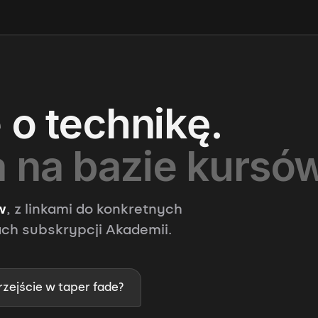
 o technikę.
 na bazie kursów
w
, z linkami do konkretnych
h subskrypcji Akademii.
rzejście w taper fade?