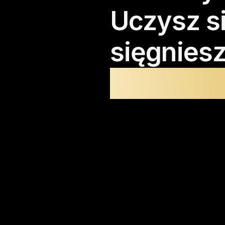
Uczysz
s
sięgnies
świadom