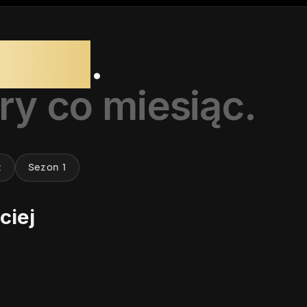
ursów
.
y co miesiąc.
2
Sezon 1
ciej
ed Mod
Fade
aszek
Kacper Trzaskowski