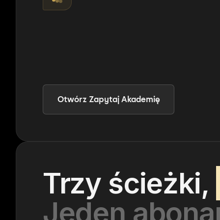
Odpowiadam na podstawie kursów, z linka
momentów nagrań. Ten temat znajdziesz 
Nowoczesny luźny pomp z taperem
Crop 
Otwórz Zapytaj Akademię
Trzy ścieżki,
Jeden abona