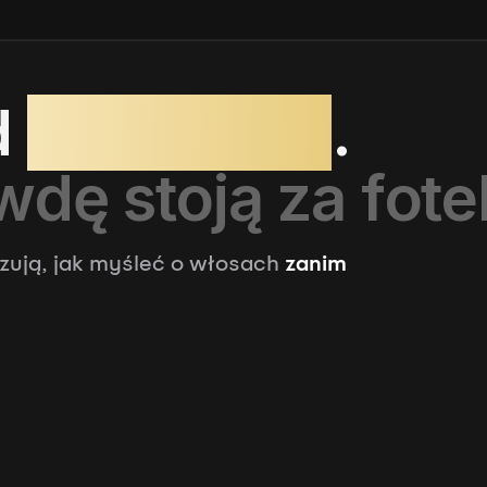
d
praktyków
.
dę stoją za fote
azują, jak myśleć o włosach
zanim
Marek
Krzyminski
Vadim Futowsky
B
8 kursów
5 kursów
5 