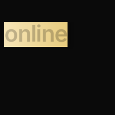
a
online