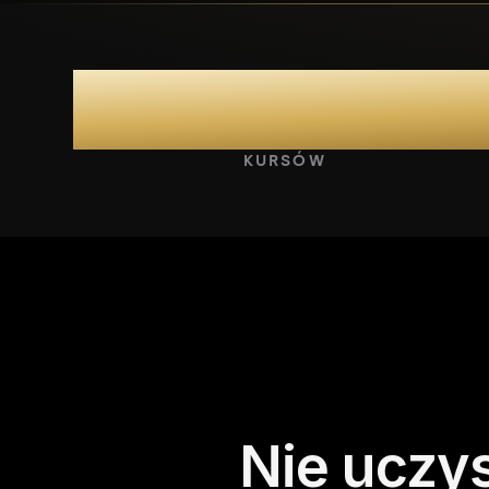
107
KURSÓW
Nie
uczy