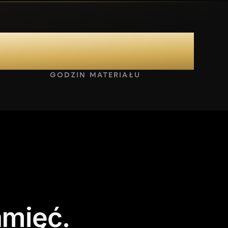
146+
GODZIN MATERIAŁU
mięć.