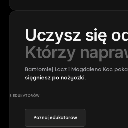
Uczysz się o
Którzy napraw
Bartłomiej Lacz i Magdalena Koc pok
sięgniesz po nożyczki
.
Miłosz
Kamil Cesarski
Mikołajczak
9 kursów
9 kursów
8 EDUKATORÓW
Poznaj edukatorów