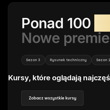
Ponad 100
k
Nowe premier
Sezon 3
Rysunek techniczny
Sezon 
Kursy, które oglądają najczęś
Messy taper
Textur
Mateusz Banaszek
Mateusz Ban
Zobacz wszystkie kursy