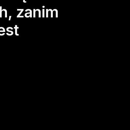
h,
zanim
est