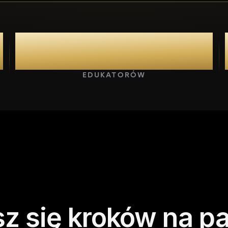
32
EDUKATORÓW
sz
się
kroków
na
pa