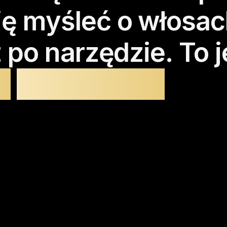
ię
myśleć
o
włosac
z
po
narzędzie.
To
j
e
fryzjerstwo.