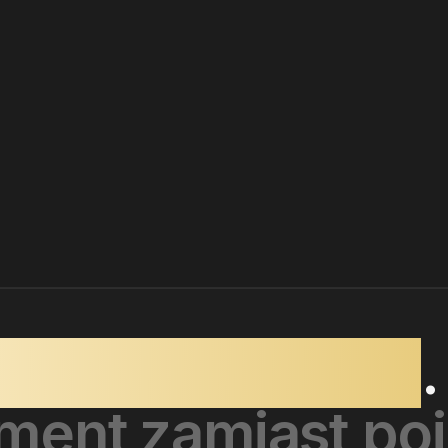
mi do konkretnych
w:
z taperem
jedno rzemiosło
.
ment zamiast po