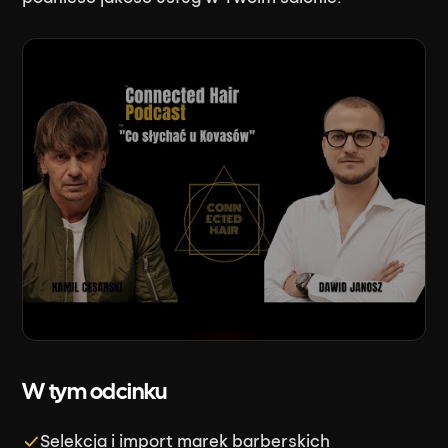
W tym odcinku
Odtwórz odcinek
Selekcja i import marek barberskich