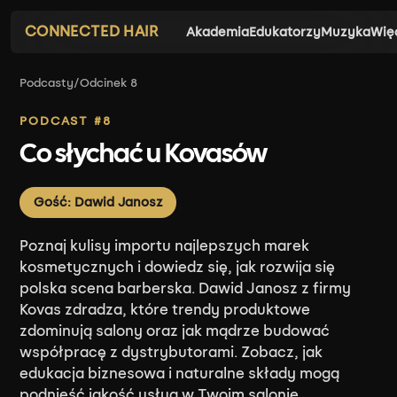
CONNECTED HAIR
Akademia
Edukatorzy
Muzyka
Wię
Podcasty
/
Odcinek 8
PODCAST #8
Co słychać u Kovasów
Gość: Dawid Janosz
Poznaj kulisy importu najlepszych marek
kosmetycznych i dowiedz się, jak rozwija się
polska scena barberska. Dawid Janosz z firmy
Kovas zdradza, które trendy produktowe
zdominują salony oraz jak mądrze budować
współpracę z dystrybutorami. Zobacz, jak
edukacja biznesowa i naturalne składy mogą
podnieść jakość usług w Twoim salonie.