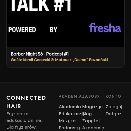
Barber Night S6 - Podcast #1
Gość: Kamil Cesarski & Mateusz „Delma" Poznański
AKADEMIA
ZASOBY
KONTO
CONNECTED
HAIR
Akademia
Magazyn
Zaloguj
Fryzjerska
Edukatorzy
Blog
Dołącz
edukacja online.
Muzyka
Zapytaj
Dla fryzjerów,
Podcasty
Akademię