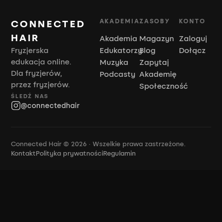
AKADEMIA
ZASOBY
KONTO
CONNECTED
HAIR
Akademia
Magazyn
Zaloguj
Fryzjerska
Edukatorzy
Blog
Dołącz
edukacja online.
Muzyka
Zapytaj
Dla fryzjerów,
Podcasty
Akademię
przez fryzjerów.
Społeczność
ŚLEDŹ NAS
@connectedhair
Connected Hair © 2026 · Wszelkie prawa zastrzeżone.
Kontakt
Polityka prywatności
Regulamin