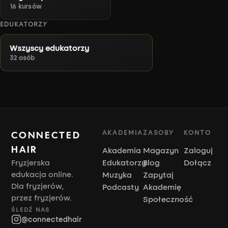
16 kursów
EDUKATORZY
Wszyscy edukatorzy
32 osób
AKADEMIA
ZASOBY
KONTO
CONNECTED
HAIR
Akademia
Magazyn
Zaloguj
Fryzjerska
Edukatorzy
Blog
Dołącz
edukacja online.
Muzyka
Zapytaj
Dla fryzjerów,
Podcasty
Akademię
przez fryzjerów.
Społeczność
ŚLEDŹ NAS
@connectedhair