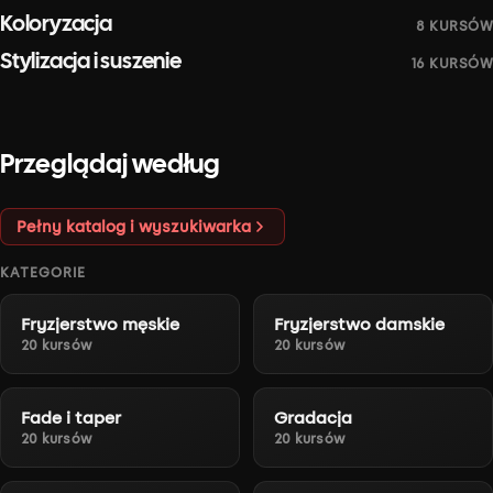
Air Touch
Total Blonde
Koloryzacja
Burst fade z kontrolą
8 KURSÓW
Mateusz Banaszek
Anastasiia Verbitska
objętości
Italian Bob
Stylizacja i suszenie
16 KURSÓW
Adam Sierocki
Radek Smarz
Anastasiia Verbitskaya
Paweł Rup
Przeglądaj według
Pełny katalog i wyszukiwarka
KATEGORIE
Fryzjerstwo męskie
Fryzjerstwo damskie
20 kursów
20 kursów
Fade i taper
Gradacja
20 kursów
20 kursów