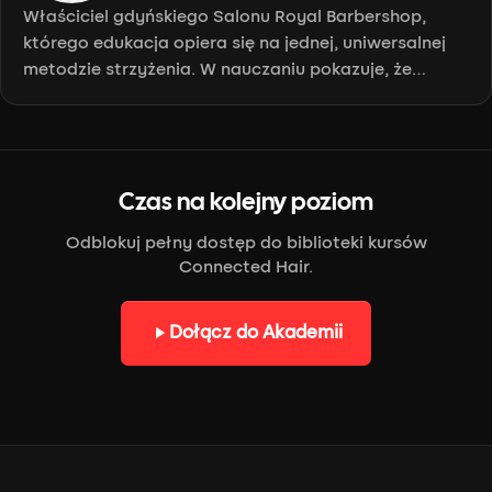
Właściciel gdyńskiego Salonu Royal Barbershop,
którego edukacja opiera się na jednej, uniwersalnej
metodzie strzyżenia. W nauczaniu pokazuje, że
fryzjerstwo męskie jest proste i logiczne, kładąc
główny nacisk na techniczne aspekty, czystość i
precyzję pracy. Wszystkie formy buduje w oparciu o
fundamentalne kształty geometryczne- koło,
kwadrat i trójkąt. Inspiracje czerpie z angielskich
Czas na kolejny poziom
akademii, w tym Menzpier.
Odblokuj pełny dostęp do biblioteki kursów
Connected Hair.
Dołącz do Akademii