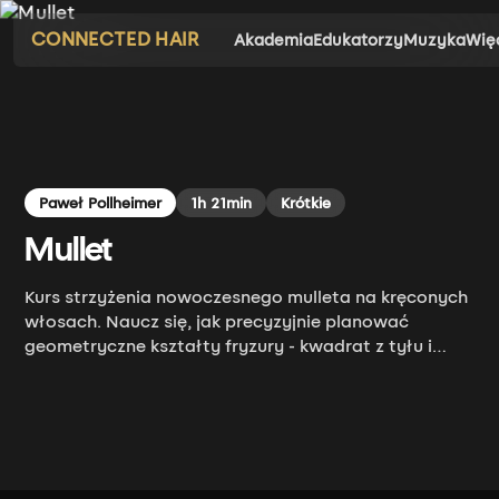
CONNECTED HAIR
Akademia
Edukatorzy
Muzyka
Wię
Paweł Pollheimer
1h 21min
Krótkie
Mullet
Kurs strzyżenia nowoczesnego mulleta na kręconych
włosach. Naucz się, jak precyzyjnie planować
geometryczne kształty fryzury - kwadrat z tyłu i
trójkąt na bokach - jeszcze przed cięciem.