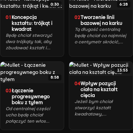
0:30
6:28
Koncepcja
Tworzenie linii
01
02
kształtu: trójkąt i
bazowej na karku
kwadrat
Tą długość centralną
Będę chciał stworzyć
będę chciał co najmniej
dwa trójkąty tak, aby
o centymetr skrócić,
zbudować kształt i
żeby była krótsza od
większą objętość na
zewnętrznych.
okolicy korony.
13:53
8:58
Wpływ pozycji
04
ciała na kształt
Łączenie
03
cięcia
progresywnego
Jeżeli bym chciał
boku z tyłem
stworzyć kształt
Od centralnej części
kwadratowy,
ucha będę chciał
przeciągamy bardziej
połączyć ten włos
do klatki piersiowej.
boczny z włosem