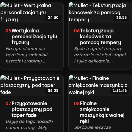
tylnym.
24:30
38:53
Wertykalna
Teksturyzacja
05
06
personalizacja tyłu
końcówek za
fryzury
pomocą tempery
Na tym elemencie
Będę trzymał temperę
będziemy zmieniali
czterdzieści pięć stopni
kształt i zrobimy
i tylko delikatnie
odwrócony kształt
pracował na
trójkątny.
końcówkach włosów.
56:25
1:11:46
Przygotowanie
Finalne
07
08
płaszczyzny pod
zmiękczanie
taper fade
maszynką z wolnej
ręki
Użyję do tego nasadki
Spróbuję jeszcze
numer cztery. Wolę