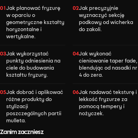
Jak planować fryzurę
Jak precyzyjnie
01
02
w oparciu o
wyznaczyć sekcję
geometryczne kształty
podkowy od wicherka
horyzontalne i
do zakoli.
wertykalne.
Jak wykorzystać
Jak wykonać
03
04
punkty odniesienia na
cieniowanie taper fade,
ciele do budowania
blendując od nasadki nr
kształtu fryzury.
4 do zera.
Jak dobrać i aplikować
Jak nadawać teksturę i
05
06
różne produkty do
lekkość fryzurze za
stylizacji
pomocą tempery i
poszczególnych partii
nożyczek.
mulleta.
Zanim zaczniesz