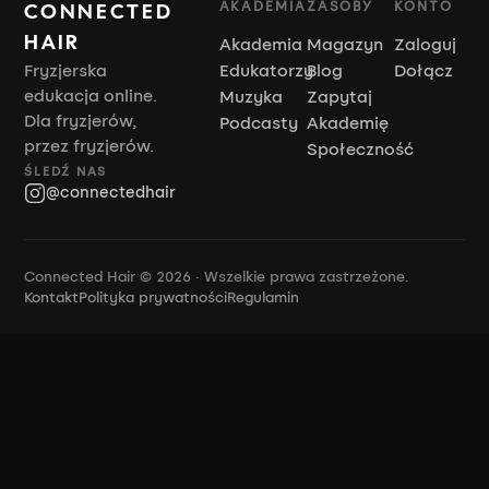
AKADEMIA
ZASOBY
KONTO
CONNECTED
HAIR
Akademia
Magazyn
Zaloguj
Fryzjerska
Edukatorzy
Blog
Dołącz
edukacja online.
Muzyka
Zapytaj
Dla fryzjerów,
Podcasty
Akademię
przez fryzjerów.
Społeczność
ŚLEDŹ NAS
@connectedhair
Connected Hair © 2026 · Wszelkie prawa zastrzeżone.
Kontakt
Polityka prywatności
Regulamin